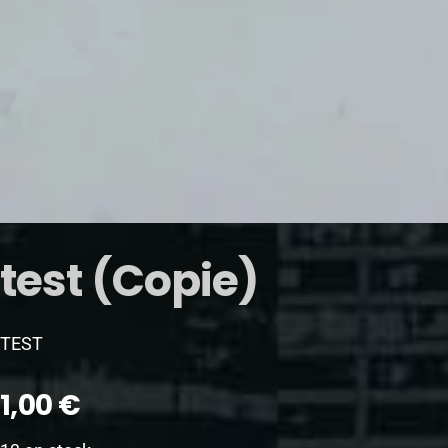
test (Copie)
TEST
1,00
€