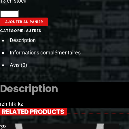
13 en stock
AJOUTER AU PANIER
CATÉGORIE :
AUTRES
Description
Informations complémentaires
Avis (0)
Description
rzhfhfkfkz
RELATED PRODUCTS
add_shopping_cart