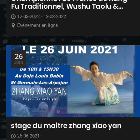
Fu Traditionnel, Wushu Taolu &
Taijiquan 2021 – 2022
12-03-2022 - 13-03-2022
Évènement en ligne
26
JUIN
stage du maitre zhang xiao yan
26-06-2021 -