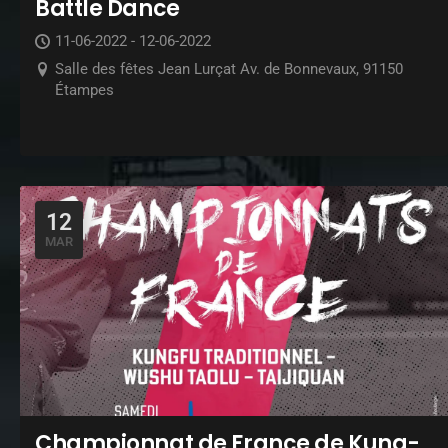
Battle Dance
11-06-2022 - 12-06-2022
Salle des fêtes Jean Lurçat Av. de Bonnevaux, 91150
Étampes
12
MAR
Championnat de France de Kung-