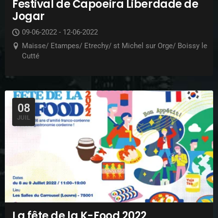
Festival de Capoeira Liberdade de
Jogar
09-06-2022 - 12-06-2022
Maisse/ Etampes/ Etrechy/ st Michel sur Orge/ Boissy le
Cutté
08
JUIL
La fête de la K-Food 2022