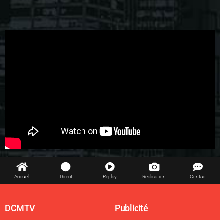
Accueil
Direct
Replay
Réalisation
Contact
DCMTV
Publicité